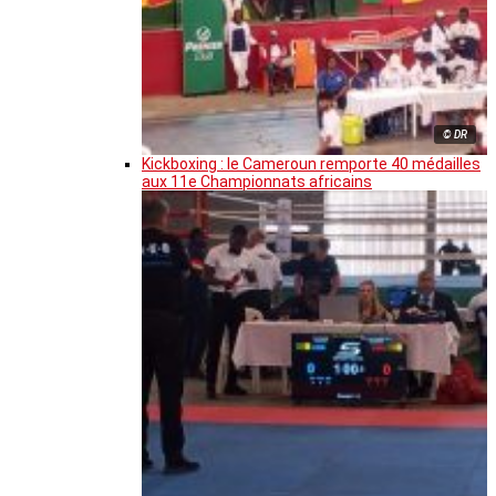
© DR
Kickboxing : le Cameroun remporte 40 médailles
aux 11e Championnats africains