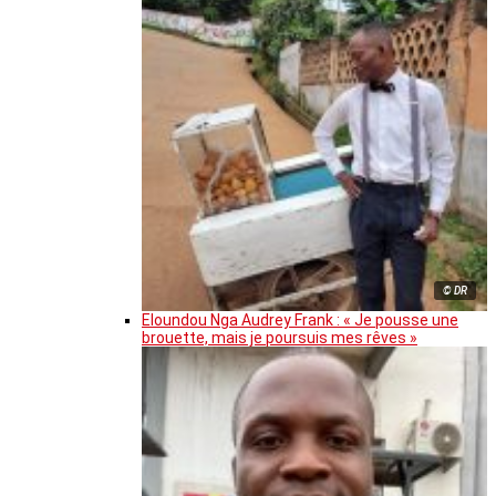
© DR
Eloundou Nga Audrey Frank : « Je pousse une
brouette, mais je poursuis mes rêves »