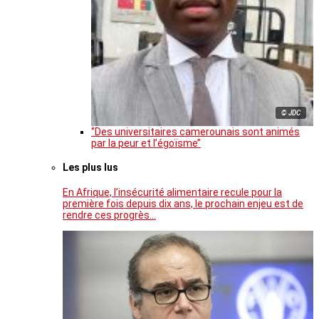
© JDC
‘’Des universitaires camerounais sont animés
par la peur et l’égoïsme’’
Les plus lus
En Afrique, l’insécurité alimentaire recule pour la
première fois depuis dix ans, le prochain enjeu est de
rendre ces progrès…