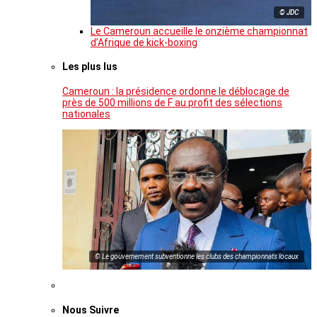
© JDC
Le Cameroun accueille le onzième championnat
d’Afrique de kick-boxing
Les plus lus
Cameroun : la présidence ordonne le déblocage de
près de 500 millions de F au profit des sélections
nationales
© Le gouvernement subventionne les clubs des championnats locaux
Nous Suivre