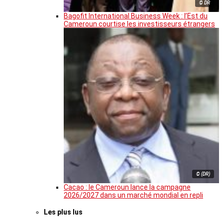
© DR
Bagofit International Business Week : l’Est du
Cameroun courtise les investisseurs étrangers
© (DR)
Cacao : le Cameroun lance la campagne
2026/2027 dans un marché mondial en repli
Les plus lus