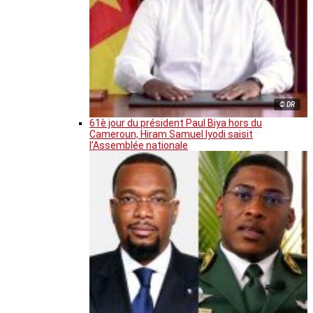
© DR
61è jour du président Paul Biya hors du
Cameroun, Hiram Samuel Iyodi saisit
l’Assemblée nationale