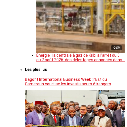
© DR
Énergie : la centrale à gaz de Kribi à l’arrêt du 5
au 7 août 2026, des délestages annoncés dans…
Les plus lus
Bagofit International Business Week : l’Est du
Cameroun courtise les investisseurs étrangers