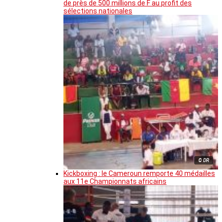
de près de 500 millions de F au profit des
sélections nationales
© DR
Kickboxing : le Cameroun remporte 40 médailles
aux 11e Championnats africains