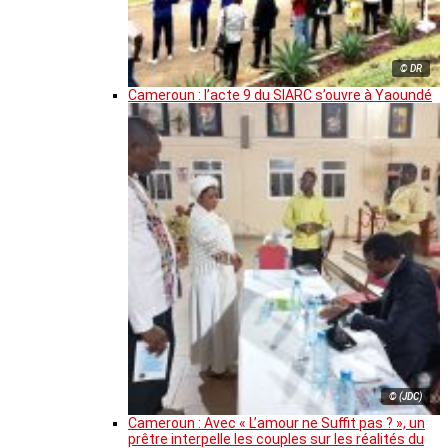
© DR
Cameroun : l’acte 9 du SIARC s’ouvre à Yaoundé
© (JDC)
Cameroun : Avec « L’amour ne Suffit pas ? », un
prêtre interpelle les couples sur les réalités du