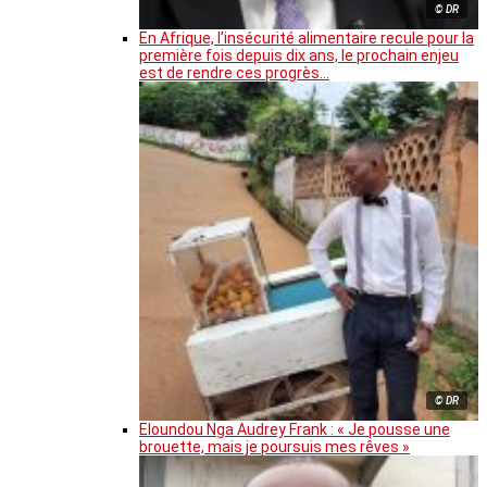
© DR
En Afrique, l’insécurité alimentaire recule pour la
première fois depuis dix ans, le prochain enjeu
est de rendre ces progrès…
© DR
Eloundou Nga Audrey Frank : « Je pousse une
brouette, mais je poursuis mes rêves »