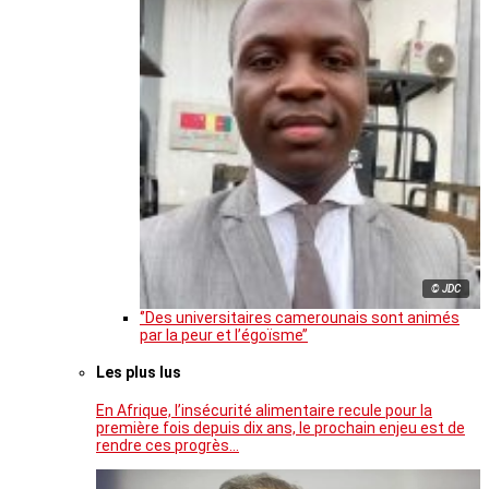
© JDC
‘’Des universitaires camerounais sont animés
par la peur et l’égoïsme’’
Les plus lus
En Afrique, l’insécurité alimentaire recule pour la
première fois depuis dix ans, le prochain enjeu est de
rendre ces progrès…