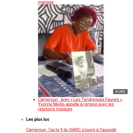
mariage
© (JDC)
Cameroun : avec « Les Tendresses Fauves »,
Yvonne Medjo appelle à rompre avec les
relations toxiques
Les plus lus
Cameroun : l’acte 9 du SIARC s’ouvre à Yaoundé