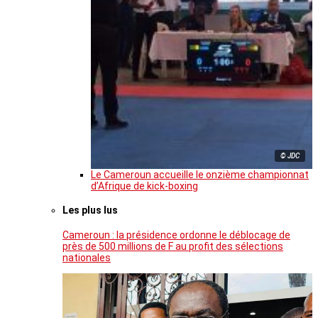
© JDC
Le Cameroun accueille le onzième championnat
d’Afrique de kick-boxing
Les plus lus
Cameroun : la présidence ordonne le déblocage de
près de 500 millions de F au profit des sélections
nationales